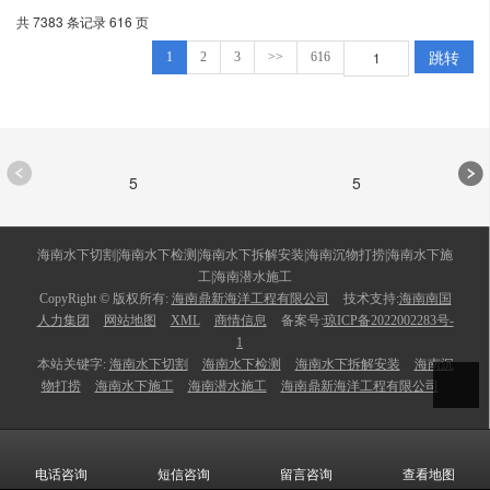
共 7383 条记录 616 页
跳转
1
2
3
>>
616
5
5
海南水下切割|海南水下检测|海南水下拆解安装|海南沉物打捞|海南水下施
工|海南潜水施工
CopyRight © 版权所有:
海南鼎新海洋工程有限公司
技术支持:
海南南国
人力集团
网站地图
XML
商情信息
备案号:
琼ICP备2022002283号-
1
本站关键字:
海南水下切割
海南水下检测
海南水下拆解安装
海南沉
物打捞
海南水下施工
海南潜水施工
海南鼎新海洋工程有限公司
电话咨询
短信咨询
留言咨询
查看地图