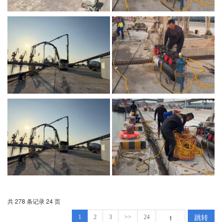
共 278 条记录 24 页
跳转
1
2
3
>>
24