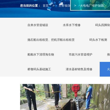
您当前的位置：
首页
主营项目
火电电厂维护加固
>
>
自来水管道铺设
水库水下维修
码头四脚块
抛石船出租租赁、挖机浮船出租租赁
码头水下检测
船舶水下清理海生物
市政污水管道维护
推
桥墩码头基础施工
潜水器材销售及维修
火