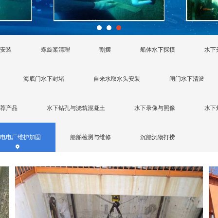
安装
螺旋桨清理
割摆
船体水下探摸
水下
海底门水下封堵
自来水取水头安装
闸门水下清淤
荐产品
水下钻孔与浇筑混凝土
水下录像与照像
水下
电电厂维护加固
船舶检测与维修
沉船沉物打捞