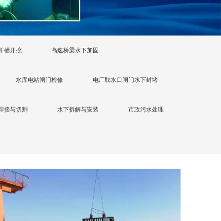
开槽开挖
高速桥梁水下加固
水库电站闸门检修
电厂取水口闸门水下封堵
焊接与切割
水下拆解与安装
市政污水处理