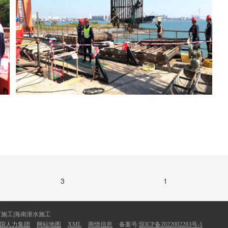
3
1
下施工|海南潜水施工
国人力集团
网站地图
XML
商情信息
备案号:
琼ICP备2022002283号-1