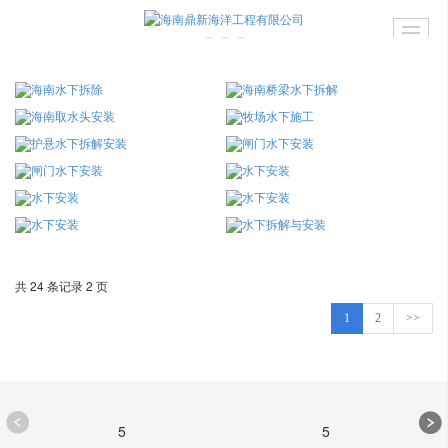
共 24 条记录 2 页
1
2
>>
5
5