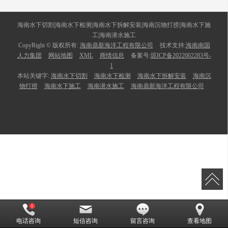
海南水下切割|海南水下检测|海南水下拆解安装|海南沉物打捞|海南水下施
工|海南潜水施工
CopyRight © 版权所有:
海南鼎新海洋工程有限公司
技术支持:
海南南国
人力集团
网站地图
XML
商情信息
备案号:
琼ICP备2022002283号-
1
本站关键字:
海南水下切割
海南水下检测
海南水下拆解安装
海南沉
物打捞
海南水下施工
海南潜水施工
海南鼎新海洋工程有限公司
电话咨询
短信咨询
留言咨询
查看地图