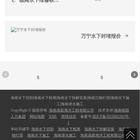
临高水下维修联系电话
万宁水下封堵报价
5
5
海南水下切割|海南水下检测|海南水下拆解安装|海南沉物打捞|海南水下施
工|海南潜水施工
CopyRight © 版权所有:
海南鼎新海洋工程有限公司
技术支持:
海南南国
人力集团
网站地图
XML
商情信息
备案号:
琼ICP备2022002283号-
1
本站关键字:
海南水下切割
海南水下检测
海南水下拆解安装
海南沉
物打捞
海南水下施工
海南潜水施工
海南鼎新海洋工程有限公司