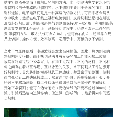
措施将熔渣去除而形成切口的切割方法。水下切割法主要有水下电
弧切割和电子电路电路切割等。水下切割主要用于金属的加工、制
造和运输。电子电路切割是一种高速的切割方法，可用来将金属从
水中吸出，然后在电子线上进行电路切割。支撑切割法是指在引弧
形成起始切口后，割条倾斜并与切割面保持80°～85°角，利用割条药
皮套筒支撑在工件表面上，割条移动过程中，始终不离开工件的电
弧-氧切割方法。该方法既可自左向右，也可自右向左，还可靠在规
尺上切割，操作方便，效率较高，适用于中、薄板的水下切割。
当水下气压降低后，电磁波就会发出高频振荡。因此，热切割法的
热切割速度很快。由于热切割法具有良好的加工性能和加工质量，
故其在制造过程中经常采用。在加工过程中，不同的材料、不同材
料之间存在着相互作用、互相渗透的关系。水下切割从工件边缘开
始切割时，首先将割条端部触及工件边缘，并垂直于切割面，使割
条内孔骑到工件边缘棱线上，然后送电起弧。采用接触法引弧，开
始时不要移动割条，待工件边缘形成凹形口后再慢慢向中间移动，
开始正常切割；也可在边缘附近（离边缘线的距离不超过10mm）引
弧，引弧后迅速向边缘移动，使边缘口形成凹口，然后再向中间逐
步切割。