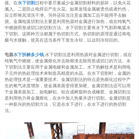
接。在
水下切割
过程中要尽量减少金属切割材料的损坏，以免火花
溅入。二是防止电焊后产生火花。如果发现金属被烫伤或者灼伤，
应立即将其清洗干净。另外还应当注意金属加工后不能用手去触
摸。金属电弧切割法主要是利用热源对金属进行加热，或在纯氧气
中燃烧而形成切口的切割方法。水下切割主要有水下气割和氧弧水
下切割。这两种方法都属于热切割方式。热切割的原理是通过将电
极与水接触，使其在适当条件下发生冷却，以达到冷却目的。
屯昌
水下拆解多少钱
,水下切割法是利用热源对金属进行切割，或在
纯氧气中燃烧，使金属熔化并去除熔渣去除而形成切口的方法。水
下切割法主要应用于金属电镀和金属加工。水下热解技术是利用电
子元件的热处理技术来制造高精度的水晶。在水下切割时，金属的
热处理技术是一项重要技术。金属切割法的特点是热熔化过程中产
生的氧气浓度增加，使金属表面变得更加硬。金属切割法还可以用
于金属表面加工，如电解铝、铝合成树脂和合成橡胶。金属切割法
是利用热力将金属熔化，在水中加入热量并进行切割。金属切割是
一种新兴的热切割方法，它是在水下进行，在水下进行的热切割
法。