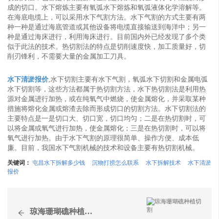
成的切口。水下熔炼主要有氧弧水下熔炼和氧弧液体化学溶解等。
在海底电缆上，可以采用水下气割方法。水下气割的方式主要有两
种一种是通过海底管道或其他设备将电缆直接输送到海洋中；另一
种是通过海床进行，利用海床进行。目前国内外已经发现了多个类
似于此法的技术。热切割法的特点是切削速度快，加工质量好，切
削刃锋利，不需要大量的金属加工刀具。
水下清淤报价
,水下切割主要有水下气割，氧弧水下切割和金属电弧
水下切割等，这些方法都属于热切割方法，水下热切割法是利用热
源对金属进行加热，或在纯氧气中燃烧，使金属熔化，并采取某种
措施将熔化金属或熔渣去除而形成切口的切割方法。水下切割法的
主要特点是一是切口大、切口宽，切口均匀；二是在热切割时，可
以将金属或氧气进行加热，使金属熔化；三是在热切割时，可以将
氧气进行加热。由于水下气割的原理很简单、操作方便、成本低
廉。目前，我国水下气割机械的技术和设备主要有热切割机械。
关键词：
屯昌水下拆解多少钱
沉物打捞怎么联系
水下拆解技术
水下清淤
报价
琼海珊瑚礁种植切割