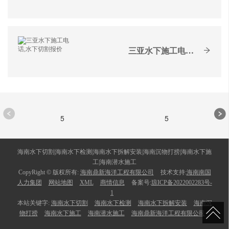
三亚水下施工电话,水下切割报价
5
5
海南水下切割|海南水下检测|海南水下拆解安装|海南沉物打捞|海南水下施
工|海南潜水施工
CopyRight © 版权所有:
海南鼎新海洋工程有限公司
技术支持:
海南南国
人力集团
网站地图
XML
商情信息
备案号:
琼ICP备2022002283号-
1
本站关键字:
海南水下切割
海南水下检测
海南水下拆解安装
海南沉
物打捞
海南水下施工
海南潜水施工
海南鼎新海洋工程有限公司