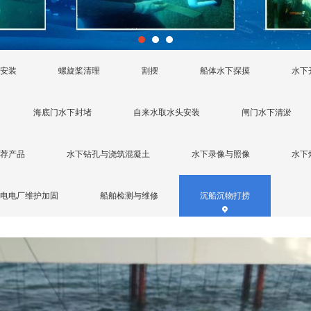
安装
螺旋桨清理
割摆
船体水下探摸
水下
海底门水下封堵
自来水取水头安装
闸门水下清淤
荐产品
水下钻孔与浇筑混凝土
水下录像与照像
水下
电电厂维护加固
船舶检测与维修
沉船沉物打捞