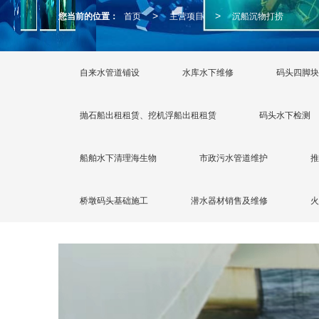
您当前的位置：
首页
主营项目
沉船沉物打捞
>
>
自来水管道铺设
水库水下维修
码头四脚块
抛石船出租租赁、挖机浮船出租租赁
码头水下检测
船舶水下清理海生物
市政污水管道维护
推
桥墩码头基础施工
潜水器材销售及维修
火