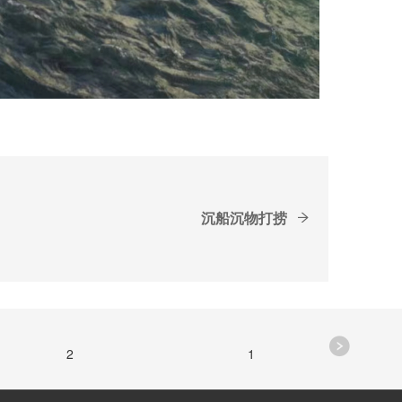
沉船沉物打捞
2
1