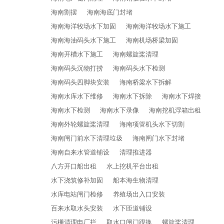
海南割摆
海南海底门封堵
海南海洋牧场水下加固
海南海洋牧场水下施工
海南海油码头水下施工
海南机场桥梁加固
海南开槽水下施工
海南螺旋桨清理
海南码头沉物打捞
海南码头水下检测
海南码头四脚块安装
海南桥梁水下拆解
海南水库水下维修
海南水下拆除
海南水下焊接
海南水下检测
海南水下录像
海南挖机浮箱出租
海南外轮螺旋桨清理
海南项管机头水下切割
海南闸门前水下清理垃圾
海南闸门水下封堵
海南自来水管道铺设
清理推进器
八方开口船出租
水上挖机平台出租
水下浇筑修补加固
船本海生物清理
水库电站闸门检修
养殖场出入口安装
百来水取水头安装
水下匝道铺设
污栅清理电厂拦
取水口闸门跟换
螺旋桨清理