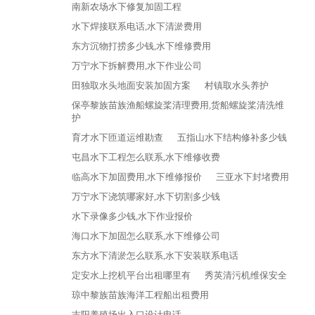
南新农场水下修复加固工程
水下焊接联系电话,水下清淤费用
东方沉物打捞多少钱,水下维修费用
万宁水下拆解费用,水下作业公司
田独取水头地面安装加固方案
村镇取水头养护
保亭黎族苗族渔船螺旋桨清理费用,货船螺旋桨清洗维
护
育才水下匝道运维勘查
五指山水下结构修补多少钱
屯昌水下工程怎么联系,水下维修收费
临高水下加固费用,水下维修报价
三亚水下封堵费用
万宁水下浇筑哪家好,水下切割多少钱
水下录像多少钱,水下作业报价
海口水下加固怎么联系,水下维修公司
东方水下清淤怎么联系,水下安装联系电话
定安水上挖机平台出租哪里有
秀英清污机维保安全
琼中黎族苗族海洋工程船出租费用
吉阳养殖场出入口设计电话