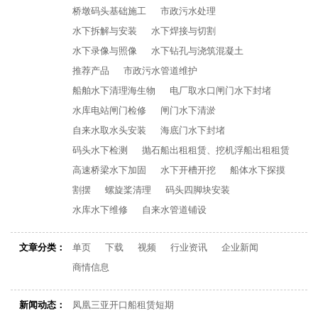
桥墩码头基础施工
市政污水处理
水下拆解与安装
水下焊接与切割
水下录像与照像
水下钻孔与浇筑混凝土
推荐产品
市政污水管道维护
船舶水下清理海生物
电厂取水口闸门水下封堵
水库电站闸门检修
闸门水下清淤
自来水取水头安装
海底门水下封堵
码头水下检测
抛石船出租租赁、挖机浮船出租租赁
高速桥梁水下加固
水下开槽开挖
船体水下探摸
割摆
螺旋桨清理
码头四脚块安装
水库水下维修
自来水管道铺设
文章分类：
单页
下载
视频
行业资讯
企业新闻
商情信息
新闻动态：
凤凰三亚开口船租赁短期